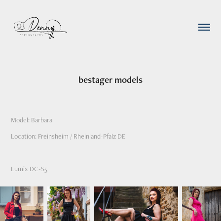
bestager models
Model: Barbara
Location: Freinsheim / Rheinland-Pfalz DE
Lumix DC-S5